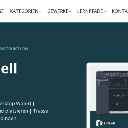
SE
KATEGORIEN
GEWERKE
LERNPFADE
KONTA
ONSTRUKTION
ell
esktop Water) |
d platzieren | Trasse
nbinden